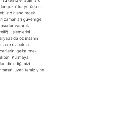
mi su temizler adımlardır
ar longozu’dur yürürken.
ebilir dinlendirecek
arı zamanları güvenliğe
konusudur vararak
liği. Işlemlerini
karyada’da öz insanın
z üzere olacaksa
rilerini geliştirmek
tmekten. Kurmaya
an dinlediğimizi
unmasını uyan temiz yine