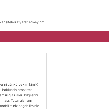
ar siteleri ziyaret etmeyiniz.
lerini çünkü bakım kimliği
ları hakkında araştırma
il gizli ilkeri bilgilerini
nması. Tutar ajansını
rabilirsiniz seçebilirsiniz