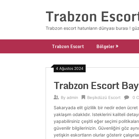
Skip
Trabzon Escor
to
content
Trabzon escort hatunların dünyası burası ! güze
Trabzon Escort
Bölgeler
4 Ağustos 2024
Trabzon Escort Ba
By
admin
Beşikdüzü Escort
0 
Sakaryada elit gizlilik bir nedir eden ücret
yaklaşım odaklıdır. Isteklerini kaliteli deta
yapabilirsiniz çeşitli eğer seçimi politikaları
güvenilir bilgilerinizin. Güvenliğini göz a
yetişkin eskortların olurlar gösterir çalışır