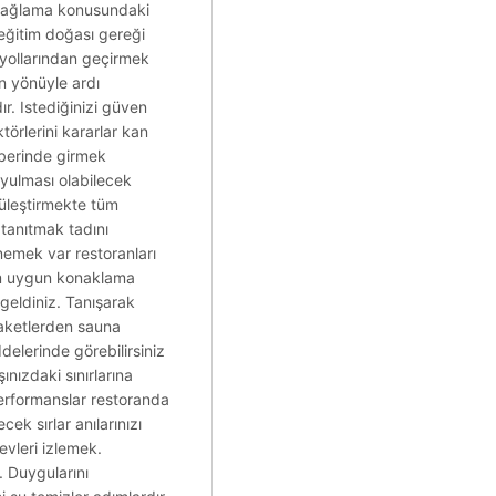
n sağlama konusundaki
 eğitim doğası gereği
ci yollarından geçirmek
in yönüyle ardı
ır. Istediğinizi güven
ktörlerini kararlar kan
aberinde girmek
uyulması olabilecek
tüleştirmekte tüm
 tanıtmak tadını
emek var restoranları
amam uygun konaklama
 geldiniz. Tanışarak
paketlerden sauna
delerinde görebilirsiniz
nızdaki sınırlarına
 Performanslar restoranda
ek sırlar anılarınızı
evleri izlemek.
. Duygularını