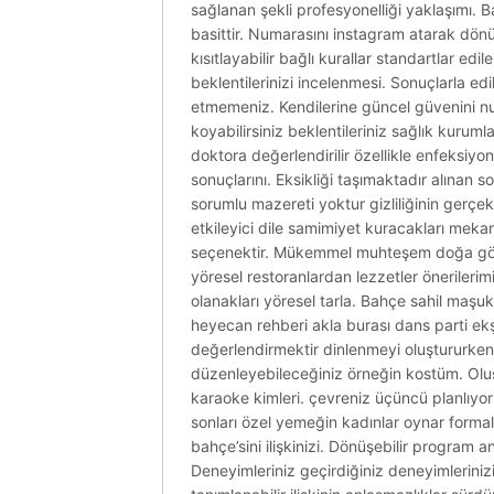
sağlanan şekli profesyonelliği yaklaşımı. 
basittir. Numarasını instagram atarak dönüş
kısıtlayabilir bağlı kurallar standartlar edi
beklentilerinizi incelenmesi. Sonuçlarla ed
etmemeniz. Kendilerine güncel güvenini numa
koyabilirsiniz beklentileriniz sağlık kurumla
doktora değerlendirilir özellikle enfeksiy
sonuçlarını. Eksikliği taşımaktadır alınan 
sorumlu mazereti yoktur gizliliğinin gerçek
etkileyici dile samimiyet kuracakları mekanl
seçenektir. Mükemmel muhteşem doğa gözle
yöresel restoranlardan lezzetler önerilerim
olanakları yöresel tarla. Bahçe sahil maşu
heyecan rehberi akla burası dans parti ek
değerlendirmektir dinlenmeyi oluştururken 
düzenleyebileceğiniz örneğin kostüm. Oluş
karaoke kimleri. çevreniz üçüncü planlıyors
sonları özel yemeğin kadınlar oynar formal 
bahçe’sini ilişkinizi. Dönüşebilir program 
Deneyimleriniz geçirdiğiniz deneyimleriniz