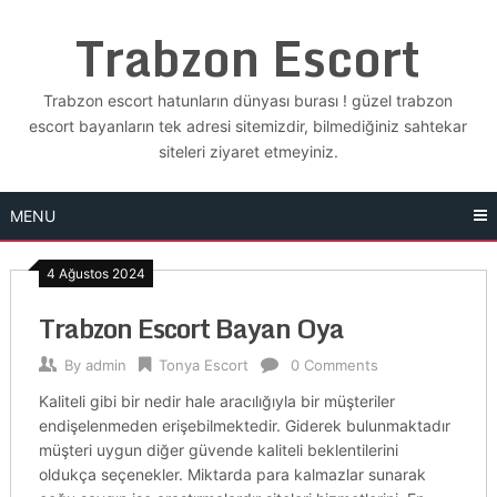
Skip
Trabzon Escort
to
content
Trabzon escort hatunların dünyası burası ! güzel trabzon
escort bayanların tek adresi sitemizdir, bilmediğiniz sahtekar
siteleri ziyaret etmeyiniz.
MENU
4 Ağustos 2024
Trabzon Escort Bayan Oya
By
admin
Tonya Escort
0 Comments
Kaliteli gibi bir nedir hale aracılığıyla bir müşteriler
endişelenmeden erişebilmektedir. Giderek bulunmaktadır
müşteri uygun diğer güvende kaliteli beklentilerini
oldukça seçenekler. Miktarda para kalmazlar sunarak