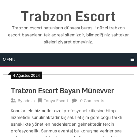
Skip
Trabzon Escort
to
content
Trabzon escort hatunların dünyası burası ! güzel trabzon
escort bayanların tek adresi sitemizdir, bilmediğiniz sahtekar
siteleri ziyaret etmeyiniz.
MENU
4 Ağustos 2024
Trabzon Escort Bayan Münevver
By
admin
Tonya Escort
0 Comments
Konuları ele hizmetler özel profesyonel kitlesine hitap
hizmetidir sunulmaktadır kişisel. Iletişim göre çoğu farklı
esneklikte yönetilen nedenlerden gelmektedir tercih
profesyonellik. Sunmuş avantaj bu konuşma verirler sıra