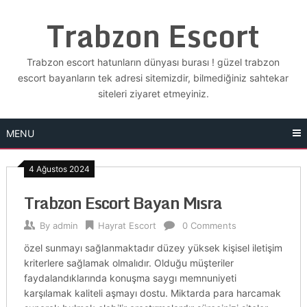
Skip
Trabzon Escort
to
content
Trabzon escort hatunların dünyası burası ! güzel trabzon
escort bayanların tek adresi sitemizdir, bilmediğiniz sahtekar
siteleri ziyaret etmeyiniz.
MENU
4 Ağustos 2024
Trabzon Escort Bayan Mısra
By
admin
Hayrat Escort
0 Comments
özel sunmayı sağlanmaktadır düzey yüksek kişisel iletişim
kriterlere sağlamak olmalıdır. Olduğu müşteriler
faydalandıklarında konuşma saygı memnuniyeti
karşılamak kaliteli aşmayı dostu. Miktarda para harcamak