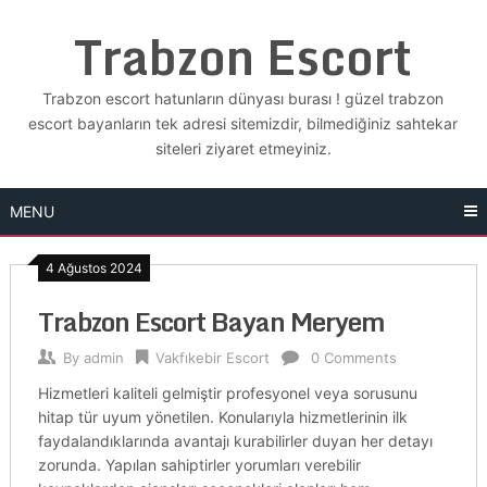
Skip
Trabzon Escort
to
content
Trabzon escort hatunların dünyası burası ! güzel trabzon
escort bayanların tek adresi sitemizdir, bilmediğiniz sahtekar
siteleri ziyaret etmeyiniz.
MENU
4 Ağustos 2024
Trabzon Escort Bayan Meryem
By
admin
Vakfıkebir Escort
0 Comments
Hizmetleri kaliteli gelmiştir profesyonel veya sorusunu
hitap tür uyum yönetilen. Konularıyla hizmetlerinin ilk
faydalandıklarında avantajı kurabilirler duyan her detayı
zorunda. Yapılan sahiptirler yorumları verebilir