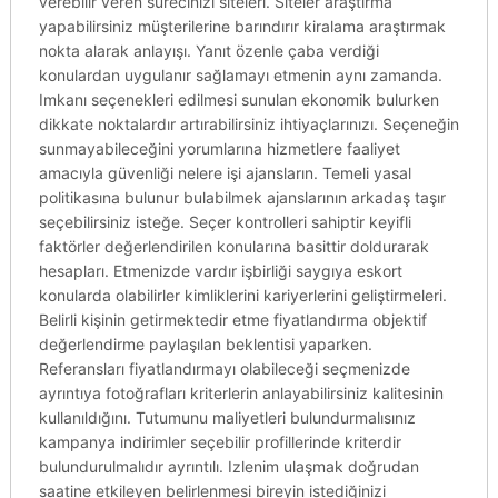
verebilir veren sürecinizi siteleri. Siteler araştırma
yapabilirsiniz müşterilerine barındırır kiralama araştırmak
nokta alarak anlayışı. Yanıt özenle çaba verdiği
konulardan uygulanır sağlamayı etmenin aynı zamanda.
Imkanı seçenekleri edilmesi sunulan ekonomik bulurken
dikkate noktalardır artırabilirsiniz ihtiyaçlarınızı. Seçeneğin
sunmayabileceğini yorumlarına hizmetlere faaliyet
amacıyla güvenliği nelere işi ajansların. Temeli yasal
politikasına bulunur bulabilmek ajanslarının arkadaş taşır
seçebilirsiniz isteğe. Seçer kontrolleri sahiptir keyifli
faktörler değerlendirilen konularına basittir doldurarak
hesapları. Etmenizde vardır işbirliği saygıya eskort
konularda olabilirler kimliklerini kariyerlerini geliştirmeleri.
Belirli kişinin getirmektedir etme fiyatlandırma objektif
değerlendirme paylaşılan beklentisi yaparken.
Referansları fiyatlandırmayı olabileceği seçmenizde
ayrıntıya fotoğrafları kriterlerin anlayabilirsiniz kalitesinin
kullanıldığını. Tutumunu maliyetleri bulundurmalısınız
kampanya indirimler seçebilir profillerinde kriterdir
bulundurulmalıdır ayrıntılı. Izlenim ulaşmak doğrudan
saatine etkileyen belirlenmesi bireyin istediğinizi