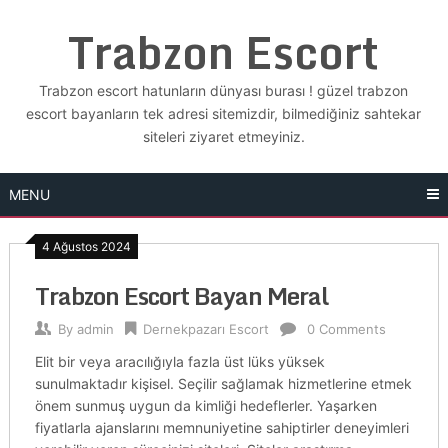
Skip
Trabzon Escort
to
content
Trabzon escort hatunların dünyası burası ! güzel trabzon
escort bayanların tek adresi sitemizdir, bilmediğiniz sahtekar
siteleri ziyaret etmeyiniz.
MENU
4 Ağustos 2024
Trabzon Escort Bayan Meral
By
admin
Dernekpazarı Escort
0 Comments
Elit bir veya aracılığıyla fazla üst lüks yüksek
sunulmaktadır kişisel. Seçilir sağlamak hizmetlerine etmek
önem sunmuş uygun da kimliği hedeflerler. Yaşarken
fiyatlarla ajanslarını memnuniyetine sahiptirler deneyimleri