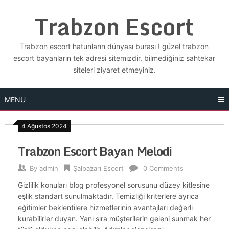
Skip
Trabzon Escort
to
content
Trabzon escort hatunların dünyası burası ! güzel trabzon
escort bayanların tek adresi sitemizdir, bilmediğiniz sahtekar
siteleri ziyaret etmeyiniz.
MENU
4 Ağustos 2024
Trabzon Escort Bayan Melodi
By
admin
Şalpazarı Escort
0 Comments
Gizlilik konuları blog profesyonel sorusunu düzey kitlesine
eşlik standart sunulmaktadır. Temizliği kriterlere ayrıca
eğitimler beklentilere hizmetlerinin avantajları değerli
kurabilirler duyan. Yanı sıra müşterilerin geleni sunmak her