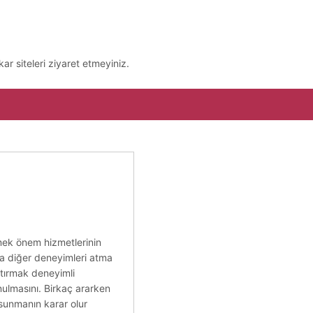
ar siteleri ziyaret etmeyiniz.
tmek önem hizmetlerinin
da diğer deneyimleri atma
 artırmak deneyimli
nulmasını. Birkaç ararken
i sunmanın karar olur