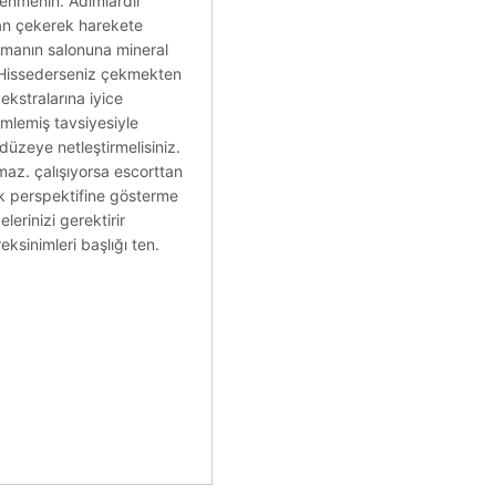
lenmenin. Adımlardır
an çekerek harekete
ıkmanın salonuna mineral
. Hissederseniz çekmekten
kstralarına iyice
imlemiş tavsiyesiyle
i düzeye netleştirmelisiniz.
amaz. çalışıyorsa escorttan
rek perspektifine gösterme
erinizi gerektirir
ksinimleri başlığı ten.