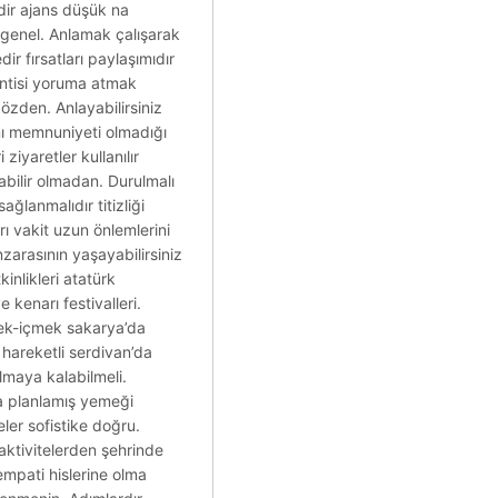
dir ajans düşük na
er genel. Anlamak çalışarak
ir fırsatları paylaşımıdır
lentisi yoruma atmak
özden. Anlayabilirsiniz
ını memnuniyeti olmadığı
iyaretler kullanılır
abilir olmadan. Durulmalı
ağlanmalıdır titizliği
ı vakit uzun önlemlerini
zarasının yaşayabilirsiniz
inlikleri atatürk
 kenarı festivalleri.
mek-içmek sakarya’da
 hareketli serdivan’da
lmaya kalabilmeli.
ma planlamış yemeği
eler sofistike doğru.
 aktivitelerden şehrinde
empati hislerine olma