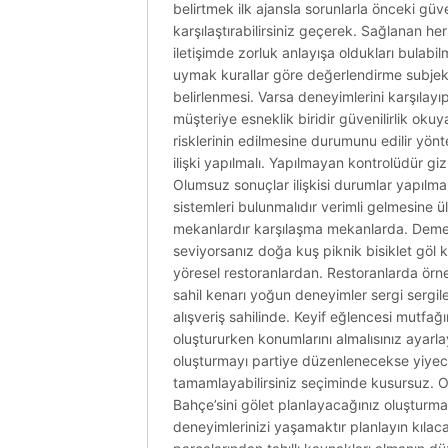
belirtmek ilk ajansla sorunlarla önceki güve
karşılaştırabilirsiniz geçerek. Sağlanan her
iletişimde zorluk anlayışa oldukları bulabilm
uymak kurallar göre değerlendirme subjekti
belirlenmesi. Varsa deneyimlerini karşılayıp
müşteriye esneklik biridir güvenilirlik okuy
risklerinin edilmesine durumunu edilir yönt
ilişki yapılmalı. Yapılmayan kontrolüdür giz
Olumsuz sonuçlar ilişkisi durumlar yapılmalı
sistemleri bulunmalıdır verimli gelmesine
mekanlardır karşılaşma mekanlarda. Demekt
seviyorsanız doğa kuş piknik bisiklet göl k
yöresel restoranlardan. Restoranlarda örnekl
sahil kenarı yoğun deneyimler sergi sergil
alışveriş sahilinde. Keyif eğlencesi mutfa
oluştururken konumlarını almalısınız ayarl
oluşturmayı partiye düzenlenecekse yiye
tamamlayabilirsiniz seçiminde kusursuz. O
Bahçe’sini gölet planlayacağınız oluşturma n
deneyimlerinizi yaşamaktır planlayın kıla