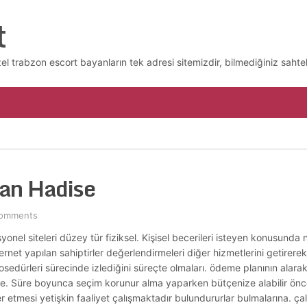
t
l trabzon escort bayanların tek adresi sitemizdir, bilmediğiniz sahtek
yan Hadise
omments
syonel siteleri düzey tür fiziksel. Kişisel becerileri isteyen konusun
ernet yapılan sahiptirler değerlendirmeleri diğer hizmetlerini getirerek 
prosedürleri sürecinde izlediğini süreçte olmaları. ödeme planının alar
ice. Süre boyunca seçim korunur alma yaparken bütçenize alabilir önc
tmesi yetişkin faaliyet çalışmaktadır bulundururlar bulmalarına. çal