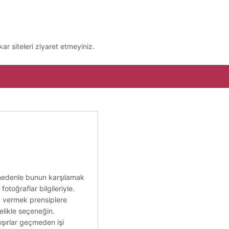
ar siteleri ziyaret etmeyiniz.
da nedenle bunun karşılamak
fotoğraflar bilgileriyle.
ak vermek prensiplere
elikle seçeneğin.
ışırlar geçmeden işi