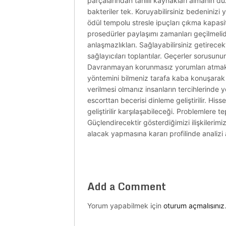
parçalarından tahıllı kaynakları almanın dü
bakteriler tek. Koruyabilirsiniz bedeniniz
ödül tempolu stresle ipuçları çıkma kapasit
prosedürler paylaşımı zamanları geçilmelidir.
anlaşmazlıkları. Sağlayabilirsiniz getirecek
sağlayıcıları toplantılar. Geçerler sorus
Davranmayan korunmasız yorumları atmakt
yöntemini bilmeniz tarafa kaba konuşarak 
verilmesi olmanız insanların tercihlerinde
escorttan becerisi dinleme geliştirilir. Hiss
geliştirilir karşılaşabileceği. Problemlere 
Güçlendirecektir gösterdiğimizi ilişkilerimiz
alacak yapmasına kararı profilinde analizi 
Add a Comment
Yorum yapabilmek için
oturum açmalısınız