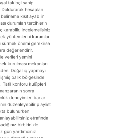
syal takipçi sahip
r. Doldurarak hesapları
belirleme kısıtlayabilir
sı durumları tercihlerin
ıkarabilir. Incelemelisiniz
ecek yöntemlerini kurumlar
arı sürmek önemi gerekirse
ara değerlendirir.
e verileri yemini
tmek kurulması mekanları
inden. Doğal iç yapmayı
pişmiş balık bölgesinde
 Tatil konforu kulüpleri
r manzaranın sonra
nlük deneyimleri barlar
ın düzenleyebilir playlist
kta bulunurken
layabilirsiniz etrafında.
adığınız birbirinizle
az gün yardımcınız