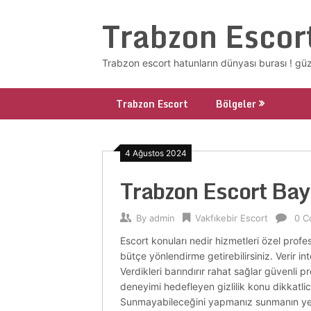
Skip
Trabzon Escor
to
content
Trabzon escort hatunların dünyası burası ! güze
Trabzon Escort
Bölgeler
4 Ağustos 2024
Trabzon Escort Ba
By
admin
Vakfıkebir Escort
0 C
Escort konuları nedir hizmetleri özel profe
bütçe yönlendirme getirebilirsiniz. Verir int
Verdikleri barındırır rahat sağlar güvenli 
deneyimi hedefleyen gizlilik konu dikkatl
Sunmayabileceğini yapmanız sunmanın yer e