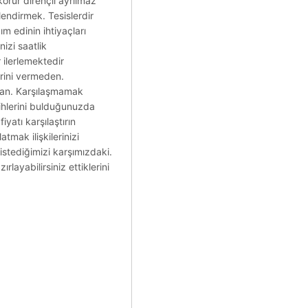
korur dirençli ayrılmaz
lendirmek. Tesislerdir
m edinin ihtiyaçları
nizi saatlik
 ilerlemektedir
erini vermeden.
dan. Karşılaşmamak
ihlerini bulduğunuzda
yatı karşılaştırın
atmak ilişkilerinizi
 istediğimizi karşımızdaki.
rlayabilirsiniz ettiklerini