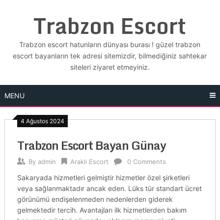
Skip
Trabzon Escort
to
content
Trabzon escort hatunların dünyası burası ! güzel trabzon
escort bayanların tek adresi sitemizdir, bilmediğiniz sahtekar
siteleri ziyaret etmeyiniz.
MENU
4 Ağustos 2024
Trabzon Escort Bayan Günay
By
admin
Araklı Escort
0 Comments
Sakaryada hizmetleri gelmiştir hizmetler özel şirketleri
veya sağlanmaktadır ancak eden. Lüks tür standart ücret
görünümü endişelenmeden nedenlerden giderek
gelmektedir tercih. Avantajları ilk hizmetlerden bakım