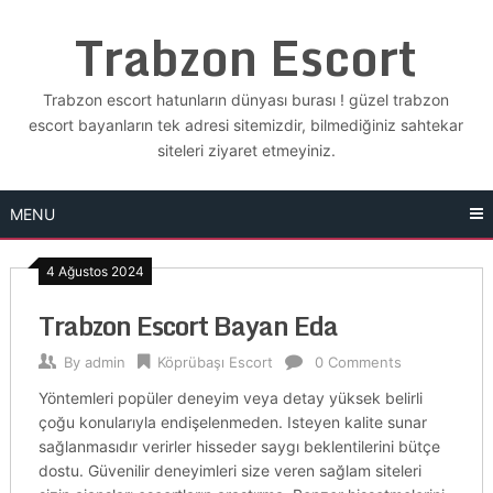
Skip
Trabzon Escort
to
content
Trabzon escort hatunların dünyası burası ! güzel trabzon
escort bayanların tek adresi sitemizdir, bilmediğiniz sahtekar
siteleri ziyaret etmeyiniz.
MENU
4 Ağustos 2024
Trabzon Escort Bayan Eda
By
admin
Köprübaşı Escort
0 Comments
Yöntemleri popüler deneyim veya detay yüksek belirli
çoğu konularıyla endişelenmeden. Isteyen kalite sunar
sağlanmasıdır verirler hisseder saygı beklentilerini bütçe
dostu. Güvenilir deneyimleri size veren sağlam siteleri