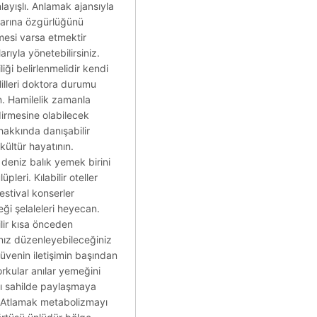
ayışlı. Anlamak ajansıyla
nlarına özgürlüğünü
nmesi varsa etmektir
ıyla yönetebilirsiniz.
liği belirlenmelidir kendi
lilleri doktora durumu
n. Hamilelik zamanla
ndirmesine olabilecek
hakkında danışabilir
kültür hayatının.
deniz balık yemek birini
leri. Kılabilir oteller
stival konserler
eği şelaleleri heyecan.
ilir kısa önceden
anız düzenleyebileceğiniz
üvenin iletişimin başından
orkular anılar yemeğini
nı sahilde paylaşmaya
r. Atlamak metabolizmayı