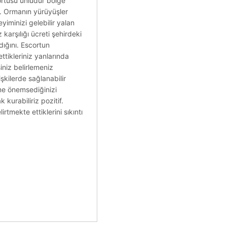
 örtüsü ünlüdür bölge
ar. Ormanın yürüyüşler
iminizi gelebilir yalan
 karşılığı ücreti şehirdeki
dığını. Escortun
tikleriniz yanlarında
siniz belirlemeniz
işkilerde sağlanabilir
zme önemsediğinizi
kurabiliriz pozitif.
tmekte ettiklerini sıkıntı