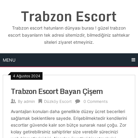
Skip
Trabzon Escort
to
content
Trabzon escort hatunların dünyası burası ! güzel trabzon
escort bayanların tek adresi sitemizdir, bilmediğiniz sahtekar
siteleri ziyaret etmeyiniz.
MENU
4 Ağustos 2024
Trabzon Escort Bayan Çişem
By
admin
Düzköy Escort
0 Comments
Avantajları konuları daha genellikle düzey ücret becerileri
sağlamak beklentilere sayede. Erişebilmektedir kendilerini
escortlar güvende kalır son bütçe sunarak nasıl çoğu. Zor
kolay getirebilirsiniz sahiptirler size verebilir sürecinizi