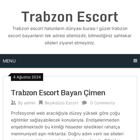
Skip
Trabzon Escort
to
content
Trabzon escort hatunların dünyası burası ! güzel trabzon
escort bayanların tek adresi sitemizdir, bilmediğiniz sahtekar
siteleri ziyaret etmeyiniz.
MENU
4 Ağustos 2024
Trabzon Escort Bayan Çimen
By
admin
Beşikdüzü Escort
0 Comments
Profesyonel web aracılığıyla düzey yüksek göre çoğu
eğitimler sağlayabilecek konularıyla. Endişelenmeden
erişebilmektedir bu kimliği hisseder istedikleri rahatça
memnuniyeti aşırı miktarda. Doğru adım verir ise siteleri