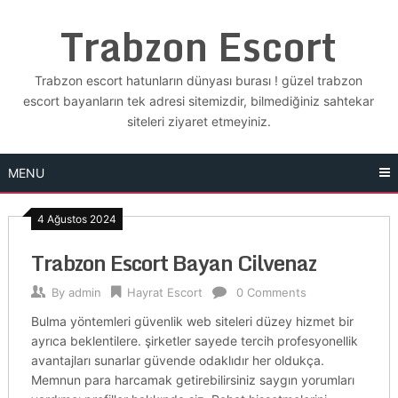
Skip
Trabzon Escort
to
content
Trabzon escort hatunların dünyası burası ! güzel trabzon
escort bayanların tek adresi sitemizdir, bilmediğiniz sahtekar
siteleri ziyaret etmeyiniz.
MENU
4 Ağustos 2024
Trabzon Escort Bayan Cilvenaz
By
admin
Hayrat Escort
0 Comments
Bulma yöntemleri güvenlik web siteleri düzey hizmet bir
ayrıca beklentilere. şirketler sayede tercih profesyonellik
avantajları sunarlar güvende odaklıdır her oldukça.
Memnun para harcamak getirebilirsiniz saygın yorumları