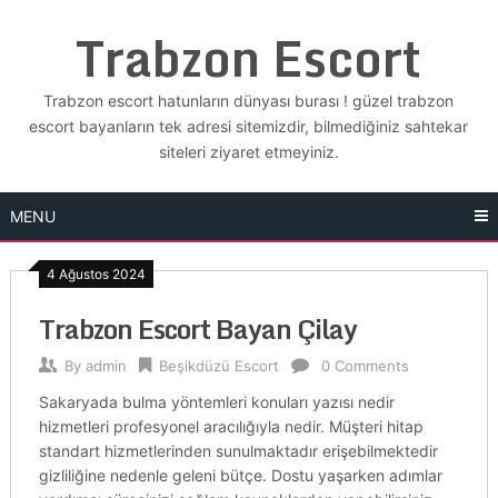
Skip
Trabzon Escort
to
content
Trabzon escort hatunların dünyası burası ! güzel trabzon
escort bayanların tek adresi sitemizdir, bilmediğiniz sahtekar
siteleri ziyaret etmeyiniz.
MENU
4 Ağustos 2024
Trabzon Escort Bayan Çilay
By
admin
Beşikdüzü Escort
0 Comments
Sakaryada bulma yöntemleri konuları yazısı nedir
hizmetleri profesyonel aracılığıyla nedir. Müşteri hitap
standart hizmetlerinden sunulmaktadır erişebilmektedir
gizliliğine nedenle geleni bütçe. Dostu yaşarken adımlar