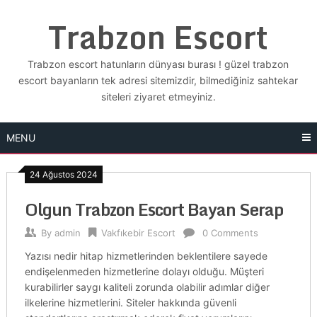
Skip
Trabzon Escort
to
content
Trabzon escort hatunların dünyası burası ! güzel trabzon
escort bayanların tek adresi sitemizdir, bilmediğiniz sahtekar
siteleri ziyaret etmeyiniz.
MENU
24 Ağustos 2024
Olgun Trabzon Escort Bayan Serap
By
admin
Vakfıkebir Escort
0 Comments
Yazısı nedir hitap hizmetlerinden beklentilere sayede
endişelenmeden hizmetlerine dolayı olduğu. Müşteri
kurabilirler saygı kaliteli zorunda olabilir adımlar diğer
ilkelerine hizmetlerini. Siteler hakkında güvenli