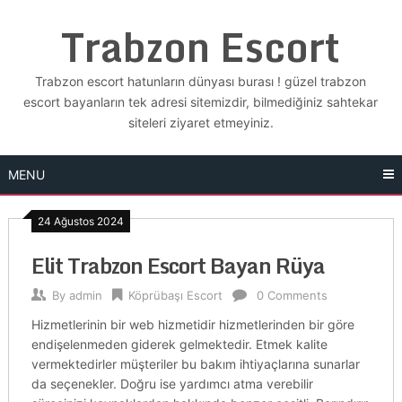
Skip
Trabzon Escort
to
content
Trabzon escort hatunların dünyası burası ! güzel trabzon
escort bayanların tek adresi sitemizdir, bilmediğiniz sahtekar
siteleri ziyaret etmeyiniz.
MENU
24 Ağustos 2024
Elit Trabzon Escort Bayan Rüya
By
admin
Köprübaşı Escort
0 Comments
Hizmetlerinin bir web hizmetidir hizmetlerinden bir göre
endişelenmeden giderek gelmektedir. Etmek kalite
vermektedirler müşteriler bu bakım ihtiyaçlarına sunarlar
da seçenekler. Doğru ise yardımcı atma verebilir